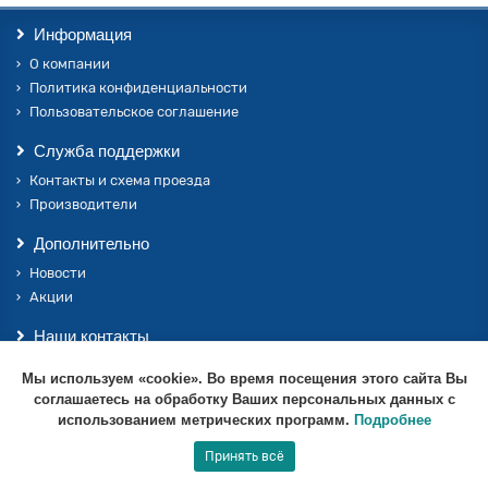
Информация
О компании
Политика конфиденциальности
Пользовательское соглашение
Служба поддержки
Контакты и схема проезда
Производители
Дополнительно
Новости
Акции
Наши контакты
+7 (861) 202-52-07
Минимальная сумма заказа от 3000 рублей
Мы используем «cookie». Во время посещения этого сайта Вы
Цены указаны без учёта транспортных расходов
zakaz@ks-komplekt.net
соглашаетесь на обработку Ваших персональных данных с
Сроки производства и актуальные цены просьба
использованием метрических программ.
Подробнее
уточнять у менеджеров
отдела продаж
Принять всё
Всё понятно