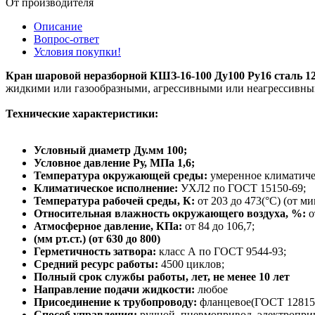
От производителя
Описание
Вопрос-ответ
Условия покупки!
Кран шаровой неразборной КШЗ-16-100 Ду100 Ру16 сталь 1
жидкими или газообразными, агрессивными или неагрессивны
Технические характеристики:
Условный диаметр Ду.мм 100;
Условное давление Ру, МПа 1,6;
Температура окружающей среды:
умеренное климатичес
Климатическое исполнение:
УХЛ2 по ГОСТ 15150-69;
Температура рабочей среды, К:
от 203 до 473(°С) (от ми
Относительная влажность окружающего воздуха, %:
о
Атмосферное давление, КПа:
от 84 до 106,7;
(мм рт.ст.) (от 630 до 800)
Герметичность затвора:
класс А по ГОСТ 9544-93;
Средний ресурс работы:
4500 циклов;
Полный срок службы работы, лет, не менее 10 лет
Направление подачи жидкости:
любое
Присоединение к трубопроводу:
фланцевое(ГОСТ 12815
Способ управления:
ручной, пневмопривод, электропри