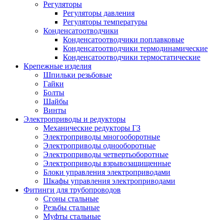
Регуляторы
Регуляторы давления
Регуляторы температуры
Конденсатоотводчики
Конденсатоотводчики поплавковые
Конденсатоотводчики термодинамические
Конденсатоотводчики термостатические
Крепежные изделия
Шпильки резьбовые
Гайки
Болты
Шайбы
Винты
Электроприводы и редукторы
Механические редукторы ГЗ
Электроприводы многооборотные
Электроприводы однооборотные
Электроприводы четвертьоборотные
Электроприводы взрывозащищенные
Блоки управления электроприводами
Шкафы управления электроприводами
Фитинги для трубопроводов
Сгоны стальные
Резьбы стальные
Муфты стальные