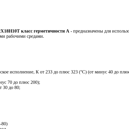
2Х18Н10Т класс герметичности А -
предназначены для использо
ми рабочими средами.
кое исполнение, К от 233 до плюс 323 (°С) (от минус 40 до плюс
нус 70 до плюс 200);
т 30 до 80;
-80)
вод