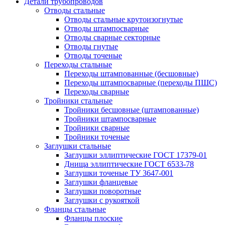
Детали трубопроводов
Отводы стальные
Отводы стальные крутоизогнутые
Отводы штампосварные
Отводы сварные секторные
Отводы гнутые
Отводы точеные
Переходы стальные
Переходы штампованные (бесшовные)
Переходы штампосварные (переходы ПШС)
Переходы сварные
Тройники стальные
Тройники бесшовные (штампованные)
Тройники штампосварные
Тройники сварные
Тройники точеные
Заглушки стальные
Заглушки эллиптические ГОСТ 17379-01
Днища эллиптические ГОСТ 6533-78
Заглушки точеные ТУ 3647-001
Заглушки фланцевые
Заглушки поворотные
Заглушки с рукояткой
Фланцы стальные
Фланцы плоские