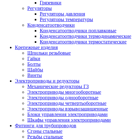
Грязевики
Регуляторы
Регуляторы давления
Регуляторы температуры
Конденсатоотводчики
Конденсатоотводчики поплавковые
Конденсатоотводчики термодинамические
Конденсатоотводчики термостатические
Крепежные изделия
Шпильки резьбовые
Гайки
Болты
Шайбы
Винты
Электроприводы и редукторы
Механические редукторы ГЗ
Электроприводы многооборотные
Электроприводы однооборотные
Электроприводы четвертьоборотные
Электроприводы взрывозащищенные
Блоки управления электроприводами
Шкафы управления электроприводами
Фитинги для трубопроводов
Сгоны стальные
Резьбы стальные