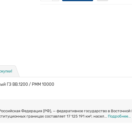
окупки!
й ГЗ ВВ.1200 / РММ 10000
Российская Федерация (РФ), — федеративное государство в Восточной Е
ституционных границах составляет 17 125 191 км²; насел...
Подробнее...