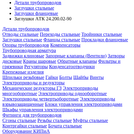
Детали трубопроводов
Заглушки стальные
Заглушки фланцевые
Заглушки АТК 24.200.02-90
Детали трубопроводов
Отводы стальные
Переходы стальные
Тройники стальные
Заглушки стальные
Фланцы стальные
Прокладки фланцевые
Опоры трубопроводов
Компенсаторы
Трубопроводная арматура
Задвижки клиновые
Запорные клапаны (Вентили)
Затворы
дисковые
Краны шаровые
Обратные клапаны
Фильтры и
грязевики
Регуляторы
Конденсатоотводчики
Крепежные изделия
Шпильки резьбовые
Гайки
Болты
Шайбы
Винты
Электроприводы и редукторы
Механические редукторы ГЗ
Электроприводы
многооборотные
Электроприводы однооборотные
Электроприводы четвертьоборотные
Электроприводы
взрывозащищенные
Блоки управления электроприводами
Шкафы управления электроприводами
Фитинги для трубопроводов
Сгоны стальные
Резьбы стальные
Муфты стальные
Контргайки стальные
Бочата стальные
Оборудование КИПиА