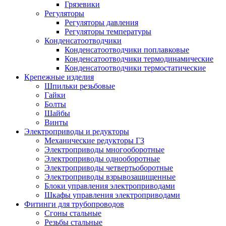
Грязевики
Регуляторы
Регуляторы давления
Регуляторы температуры
Конденсатоотводчики
Конденсатоотводчики поплавковые
Конденсатоотводчики термодинамические
Конденсатоотводчики термостатические
Крепежные изделия
Шпильки резьбовые
Гайки
Болты
Шайбы
Винты
Электроприводы и редукторы
Механические редукторы ГЗ
Электроприводы многооборотные
Электроприводы однооборотные
Электроприводы четвертьоборотные
Электроприводы взрывозащищенные
Блоки управления электроприводами
Шкафы управления электроприводами
Фитинги для трубопроводов
Сгоны стальные
Резьбы стальные