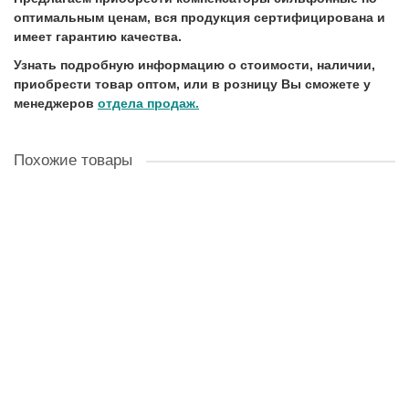
оптимальным ценам, вся продукция сертифицирована и
имеет гарантию качества.
Узнать подробную информацию о стоимости, наличии,
приобрести товар оптом, или в розницу Вы сможете у
менеджеров
отдела продаж.
Похожие товары
КОФ в подарок
Компенсатор резиновый фланцевый EPDM Ду250 Ру16
Компенсатор резиновый EPDM Ду250 Ру10/16 ООО «КС-
Комплект» предлагает компенсаторы резиновые EPDM Ду250
для коммуникационных с..
9457.18 ₽
В корзину