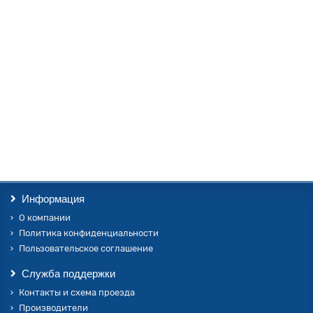
Компенсатор сильфонный осевой Ду65 Ру16 КСО МG 65-16-60Э из
нерж. стали
Компенсатор сильфонный осевой, КСО МG 65-16-60Э из нерж.
Стали, соединение под приварку. Ду 65 мм, Рн 16 кг/см2 , осевой
ход 60мм...
8395.00 ₽
В корзину
Информация
О компании
Политика конфиденциальности
Пользовательское соглашение
Служба поддержки
Контакты и схема проезда
Производители